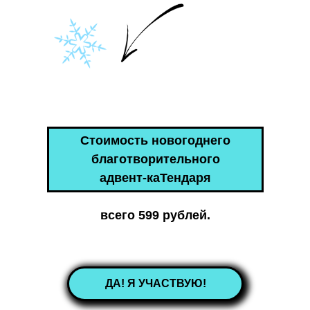
Стоимость новогоднего
благотворительного
адвент-каТендаря
всего
599 рублей.
ДА! Я УЧАСТВУЮ!