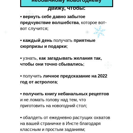
необычному новогоднему
движу, чтобы:
▪️
вернуть себе давно забытое
предчувствие волшебства
, которое вот-
вот случится;
▪️
каждый день
получать
приятные
сюрпризы и подарки
;
▪️ узнать,
как загадывать желания так,
чтобы они точно сбывалис
ь
;
▪️ получить
личное
предсказание на 2022
год
от астролога
;
▪️
получить книгу небанальных рецептов
и не ломать голову над тем, что
приготовить на новогодний стол;
▪️ обалдеть от ежедневно растущих охватов
на вашей страничке в Инсте благодаря
классным и простым заданиям;