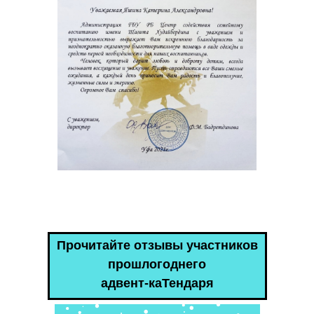
Прочитайте отзывы участников
прошлогоднего
адвент-каТендаря